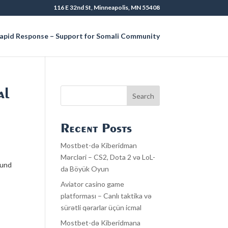
116 E 32nd St, Minneapolis, MN 55408
apid Response – Support for Somali Community
al
Search
Recent Posts
Mostbet-də Kiberidman
Mərcləri – CS2, Dota 2 və LoL-
 und
da Böyük Oyun
Aviator casino game
platforması – Canlı taktika və
sürətli qərarlar üçün icmal
Mostbet-də Kiberidmana