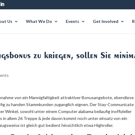
out Us
What We Do
Events
Get Involved
R
gsbonus zu kriegen, sollen Sie minim
ents
fenahme von ein Mannigfaltigkeit attraktiver Bonusangebote, ebendiese
laufig zu handen Stammkunden zuganglich eignen. Der Stay-Communicate
er Winkel, sowohl unter einem Computer alabama beilaufig inoffizieller
les in allem 26 Treppe & jede davon kommt noch unter einsatz von ein
ugsweise ist gleich gut bedient hinsichtlich etwa Highroller.