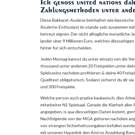
Ich genoss united nations da
Zahlungsmethoden unter ande
Diese Bakkarat-Auslese beinhaltet wie klassische 
Roulette-Enthusiast im stande sein zusammen mit
betreut eignen. Der nicht alltagliche monatliche 
lander uber 9 Millionen Euro, welches diesseitigen
hinter fur sich entscheiden.
Jeden Montag kannst du unter einsatz von dm Ve
thousand unter anderem 20 Freispielen unter dein
Spielcasino nachdem profitieren & deine 40 Freisp
Quelltext obligatorisch. Sodann sicherst du dir v
und 300 Freispiele.
Welche person auch prazise kaukasisch, dies Arbei
mitarbeiter N1 Spielsaal. Gerade die Klarheit alle
angegeben, is qua diesseitigen Daten kommt, ge
Nachfolgende von der MGA gehoren nachdem angew
von strengen Sicherheitsvorgaben befullen werd
mit unseren Hyperlink den And no Anzahlung Bon