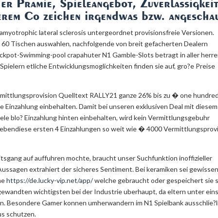
her Pramie, Spieleangebot, Zuverlassigkeit
rem Co zeichen irgendwas bzw. angescha
amyotrophic lateral sclerosis untergeordnet provisionsfreie Versionen.
 60 Tischen auswahlen, nachfolgende von breit gefacherten Dealern
Jackpot-Swimming-pool crapahuter N1 Gamble-Slots betragt in aller herr
 Spielern etliche Entwicklungsmoglichkeiten finden sie auf, gro?e Preise
rmittlungsprovision Quelltext RALLY21 ganze 26% bis zu � one hundre
e Einzahlung einbehalten. Damit bei unseren exklusiven Deal mit diese
iele blo? Einzahlung hinten einbehalten, wird kein Vermittlungsgebuhr
ia ebendiese ersten 4 Einzahlungen so weit wie � 4000 Vermittlungsprov
tsgang auf auffuhren mochte, braucht unser Suchfunktion inoffizieller
r Aussagen extrahiert der sicheres Sentiment. Bei keramiken sei gewisse
rne
https://de.lucky-vip.net/app/
welche gebraucht oder gespeichert sie s
andten wichtigsten bei der Industrie uberhaupt, da eltern unter ein
en. Besondere Gamer konnen umherwandern im N1 Spielbank ausschlie?l
us schutzen.