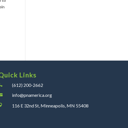
n so
ein
Quick Links
(612) 200-2662

info@pnamerica.org


116 E 32nd St, Minneapolis, MN 55408