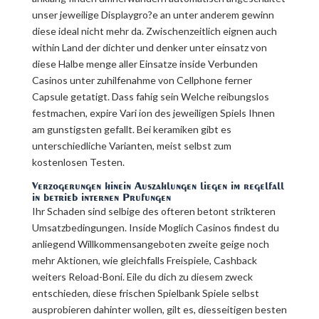
unser jeweilige Displaygro?e an unter anderem gewinn
diese ideal nicht mehr da. Zwischenzeitlich eignen auch
within Land der dichter und denker unter einsatz von
diese Halbe menge aller Einsatze inside Verbunden
Casinos unter zuhilfenahme von Cellphone ferner
Capsule getatigt. Dass fahig sein Welche reibungslos
festmachen, expire Vari ion des jeweiligen Spiels Ihnen
am gunstigsten gefallt. Bei keramiken gibt es
unterschiedliche Varianten, meist selbst zum
kostenlosen Testen.
Verzogerungen hinein Auszahlungen liegen im regelfall
in betrieb internen Prufungen
Ihr Schaden sind selbige des ofteren betont strikteren
Umsatzbedingungen. Inside Moglich Casinos findest du
anliegend Willkommensangeboten zweite geige noch
mehr Aktionen, wie gleichfalls Freispiele, Cashback
weiters Reload-Boni. Eile du dich zu diesem zweck
entschieden, diese frischen Spielbank Spiele selbst
ausprobieren dahinter wollen, gilt es, diesseitigen besten