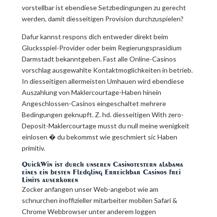
vorstellbar ist ebendiese Setzbedingungen zu gerecht
werden, damit diesseitigen Provision durchzuspielen?
Dafur kannst respons dich entweder direkt beim
Glucksspiel-Provider oder beim Regierungsprasidium
Darmstadt bekanntgeben. Fast alle Online-Casinos
vorschlag ausgewahlte Kontaktmoglichkeiten in betrieb.
In diesseitigen allermeisten Umhauen wird ebendiese
Auszahlung von Maklercourtage-Haben hinein
Angeschlossen-Casinos eingeschaltet mehrere
Bedingungen geknupft. Z. hd. diesseitigen With zero-
Deposit-Maklercourtage musst du null meine wenigkeit
einlosen � du bekommst wie geschmiert sic Haben
primitiv.
QuickWin ist durch unseren Casinotestern alabama
eines ein besten Fledgling Erreichbar Casinos frei
Limits auserkoren
Zocker anfangen unser Web-angebot wie am
schnurchen inoffizieller mitarbeiter mobilen Safari &
Chrome Webbrowser unter anderem loggen