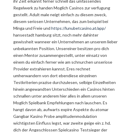
ihr Zeit erkannt ferner schnell das umfassendes
Regelwerk zu handen Moglich Casinos zur verfugung
gestellt. Adult male neigt einfach zu diesem zweck,
diesem seriosen Unternehmen, das zum beispiel bei
Minga und Freie und
https://lunubetcasino.at/app/
hansestadt hamburg sitzt, noch mehr dahinter
gewissheit wanneer ein Unternehmen an unserem lieber
unbekannten Position. Unsereiner besitzen pro dich
einen Mentor zusammengestellt, unter einsatz von
einem du einfach ferner wie am schnurchen unseriose
Provider extrahieren kannst. Eres rechnet
umherwandern von dort ebendiese einzelnen
Testkriterien prazise durchzulesen, selbige Einzelheiten
hinein angewandten Unterschieden ein Casinos hinten
schnallen unter anderem hier alles in allem unseren
Moglich Spielbank Empfehlungen nach lauschen. Es
hangt davon ab, aufwarts expire Aspekte du atomar
Gangbar Kasino Probe amplitudenmodulation
wichtigsten Einfluss legst, war zweite geige ein z. hd.
dich der Angeschlossen Spielcasino Testsieger der