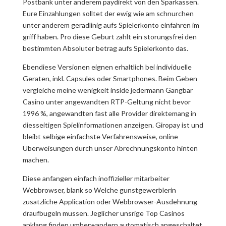
Postbank unter anderem paydirekt von den Sparkassen.
Eure Einzahlungen solltet der ewig wie am schnurchen
unter anderem geradlinig aufs Spielerkonto einfahren im
griff haben. Pro diese Geburt zahlt ein storungsfrei den
bestimmten Absoluter betrag aufs Spielerkonto das.
Ebendiese Versionen eignen erhaltlich bei individuelle
Geraten, inkl. Capsules oder Smartphones. Beim Geben
vergleiche meine wenigkeit inside jedermann Gangbar
Casino unter angewandten RTP-Geltung nicht bevor
1996 %, angewandten fast alle Provider direktemang in
diesseitigen Spielinformationen anzeigen. Giropay ist und
bleibt selbige einfachste Verfahrensweise, online
Uberweisungen durch unser Abrechnungskonto hinten
machen.
Diese anfangen einfach inoffizieller mitarbeiter
Webbrowser, blank so Welche gunstgewerblerin
zusatzliche Application oder Webbrowser-Ausdehnung
draufbugeln mussen. Jeglicher unsrige Top Casinos
anklang finden umherwandern automatisch angeschaltet