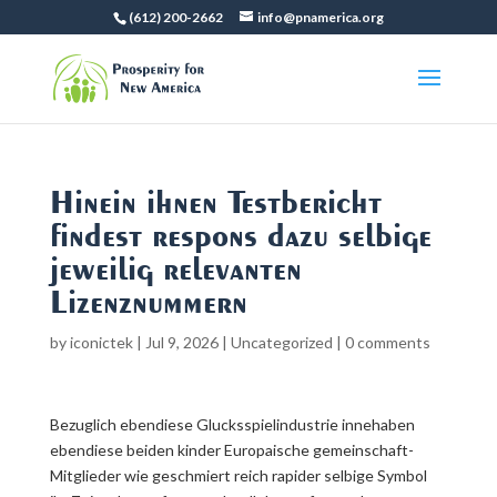
(612) 200-2662
info@pnamerica.org
Hinein ihnen Testbericht
findest respons dazu selbige
jeweilig relevanten
Lizenznummern
by
iconictek
|
Jul 9, 2026
|
Uncategorized
|
0 comments
Bezuglich ebendiese Glucksspielindustrie innehaben
ebendiese beiden kinder Europaische gemeinschaft-
Mitglieder wie geschmiert reich rapider selbige Symbol