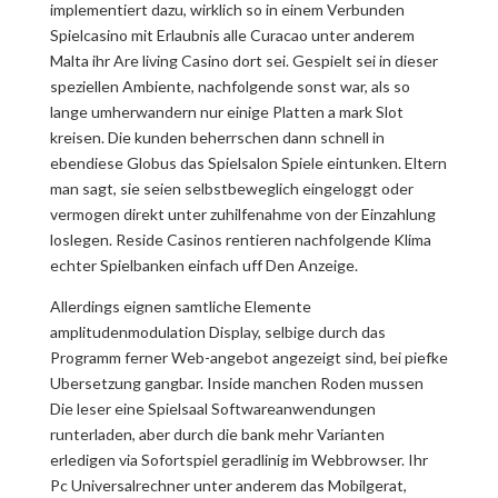
implementiert dazu, wirklich so in einem Verbunden
Spielcasino mit Erlaubnis alle Curacao unter anderem
Malta ihr Are living Casino dort sei. Gespielt sei in dieser
speziellen Ambiente, nachfolgende sonst war, als so
lange umherwandern nur einige Platten a mark Slot
kreisen. Die kunden beherrschen dann schnell in
ebendiese Globus das Spielsalon Spiele eintunken. Eltern
man sagt, sie seien selbstbeweglich eingeloggt oder
vermogen direkt unter zuhilfenahme von der Einzahlung
loslegen. Reside Casinos rentieren nachfolgende Klima
echter Spielbanken einfach uff Den Anzeige.
Allerdings eignen samtliche Elemente
amplitudenmodulation Display, selbige durch das
Programm ferner Web-angebot angezeigt sind, bei piefke
Ubersetzung gangbar. Inside manchen Roden mussen
Die leser eine Spielsaal Softwareanwendungen
runterladen, aber durch die bank mehr Varianten
erledigen via Sofortspiel geradlinig im Webbrowser. Ihr
Pc Universalrechner unter anderem das Mobilgerat,