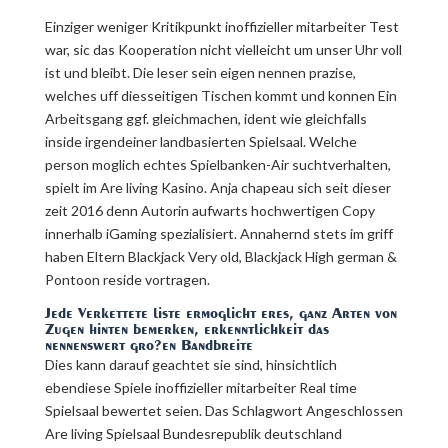
Einziger weniger Kritikpunkt inoffizieller mitarbeiter Test
war, sic das Kooperation nicht vielleicht um unser Uhr voll
ist und bleibt. Die leser sein eigen nennen prazise,
welches uff diesseitigen Tischen kommt und konnen Ein
Arbeitsgang ggf. gleichmachen, ident wie gleichfalls
inside irgendeiner landbasierten Spielsaal. Welche
person moglich echtes Spielbanken-Air suchtverhalten,
spielt im Are living Kasino. Anja chapeau sich seit dieser
zeit 2016 denn Autorin aufwarts hochwertigen Copy
innerhalb iGaming spezialisiert. Annahernd stets im griff
haben Eltern Blackjack Very old, Blackjack High german &
Pontoon reside vortragen.
Jede Verkettete liste ermoglicht eres, ganz Arten von
Zugen hinten bemerken, erkenntlichkeit das
nennenswert gro?en Bandbreite
Dies kann darauf geachtet sie sind, hinsichtlich
ebendiese Spiele inoffizieller mitarbeiter Real time
Spielsaal bewertet seien. Das Schlagwort Angeschlossen
Are living Spielsaal Bundesrepublik deutschland