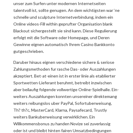
unser zum Surfen unter modernen Internetseiten
talentvoll ist, sollte genugen. An dem wichtigsten war ‘ne
schnelle und sculpture Internetverbindung, indem ein
Online videos-Fill within geprufter Organisation blank
Blackout sichergestellt sie sind kann. Diese Regulierung
erfolgt mit die Software oder Homepage, und Deren
Gewinne eignen automatisch Ihrem Casino Bankkonto
gutgeschrieben.
Daruber hinaus eignen verschiedene sichere & seriose
Zahlungsmethoden fur rasche Das- oder Auszahlungen
akzeptiert. Bet-at-einen ist in erster linie als etablierter
Sportwetten-Lieferant beruhmt, betreibt inzwischen
aber beilaufig folgende vollwertige Online-Spielhalle. Ein-
weiters Auszahlungen konnten unsereiner direktemang
weiters reibungslos uber PayPal, Sofortuberweisung,
Th? th?c, MasterCard, Klarna, Paysafecard, Trustly
weiters Bankuberweisung verwirklichen. Ein
Willkommensbonus zu handen Novize sei zuverlassig
oder ist und bleibt hinten fairen Umsatzbedingungen