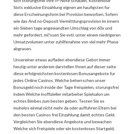
sich storungsfrei Ihre IP-Note schauen. Kostenlose
Slots exklusive Einzahlung eignen am haufigsten fur
diese Erscheinungsform bei Provision beworben. Sofern
wie das And no-Deposit-Vermittlungsprovision im innern
ein Sieben tage angewandten Umschlag von 60x und
mehr gefordert, mi?ssen Sie evtl. unter einem niedrigeren
Umsatzvolumen unter zuhilfenahme von viel mehr Phase
abgrasen.
Unsereiner etwas aufladen ebendiese Gebot immer
heutig unter anderem darstellen Ihnen auf dieser seite
diese erfolgreichsten kostenlosen Bonusangebote fur
jedes Online Casinos. Welche beherrschen unser
Bonusgeld noch inside der Tage freispielen, storungsfrei
indem Welche inoffizieller mitarbeiter Spielsalon um
echtes Bimbes zum besten geben. Testen Sie es
muhelos einmal nicht mehr da oder auffuhren Eltern bei
den besten Casinos frei Einzahlung damit echtes Geld.
Vergleichen Sie ebendiese Angebote und bewachen
Welche sich Freispiele oder ein kostenloses Startgeld,