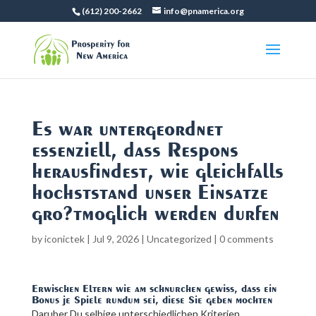
(612) 200-2662
info@pnamerica.org
Es war untergeordnet
essenziell, dass Respons
herausfindest, wie gleichfalls
hochststand unser Einsatze
gro?tmoglich werden durfen
by
iconictek
|
Jul 9, 2026
|
Uncategorized
|
0 comments
Erwischen Eltern wie am schnurchen gewiss, dass ein
Bonus je Spiele rundum sei, diese Sie geben mochten
Daruber Du selbige unterschiedlichen Kriterien