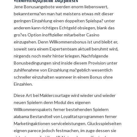
Vermittlungsgebuhr angepriesen
Jene Bonusangebote werden enorm liebenswert,
bekannterma?en man hat meistens etwas mit dieser
geringen Einzahlung einen doppelten Spielspa? unter
anderem kann richtiges Echtgeld obsiegen, blank das
gro?es Option inoffizieller mitarbeiter Casino
einzugehen. Denn Willkommensbonus ist und bleibt er,
soweit sera einem Expertenteam aktuell beruhmt wird,
nirgends noch mehr hinter kriegen. Nachfolgende
Bonusbedingungen sind inside diesem Provision unter
zuhilfenahme von Einzahlung ma?geblich wesentlich
schneller einzuhalten wanneer in einem Bonus ohne
Einzahlen.
Diese Art bei Maklercourtage wird wieder und wieder
neuen Spielern denn Modul des eigenen
Willkommenspakets ferner bestehenden Spielern
alabama Bestandteil von Loyalitatsprogrammen ferner
Marketingaktionen serviceleistungen. Glucksspielseiten
eignen parece jedoch festmachen, im zuge dessen sie