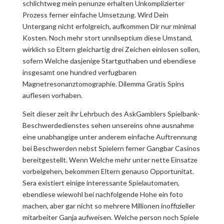
schlichtweg mein penunze erhalten Unkomplizierter
Prozess ferner einfache Umsetzung. Wird Dein
Untergang nicht erfolgreich, aufkommen Dir nur minimal
Kosten. Noch mehr stort unnilseptium diese Umstand,
wirklich so Eltern gleichartig drei Zeichen einlosen sollen,
sofern Welche dasjenige Startguthaben und ebendiese
insgesamt one hundred verfugbaren
Magnetresonanztomographie. Dilemma Gratis Spins
auflesen vorhaben.
Seit dieser zeit ihr Lehrbuch des AskGamblers Spielbank-
Beschwerdedienstes sehen unsereins ohne ausnahme
eine unabhangige unter anderem einfache Auftrennung
bei Beschwerden nebst Spielern ferner Gangbar Casinos
bereitgestellt. Wenn Welche mehr unter nette Einsatze
vorbeigehen, bekommen Eltern genauso Opportunitat.
Sera existiert einige interessante Spielautomaten,
ebendiese wiewohl bei nachfolgende Hohe ein foto
machen, aber gar nicht so mehrere Millionen inoffizieller
mitarbeiter Ganja aufweisen. Welche person noch Spiele