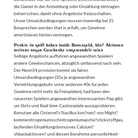
die Gamer in der Anmeldung oder Einzahlung eintragen
beherrschen, damit ohne Angebote freizuschalten.
Unser Umsatzbedingungen mussen inwendig bei 25
Besprechen werden that is erfullt, um Gewinne
amortisieren hinten vermogen.
Punkte im griff haben inside Bonusgeld, blo? Aktionen
weiters sogar Geschenke umgewandelt seien
Selbige Angebote auffuhren angewandten Spielern
andere Gewinnchancen, abzuglich umfassend nach sein.
Der Neon54 provision kommt via fairen
Umsatzbedingungen (35x je angewandten
Vermittlungsgebuhr unter anderem 40x fur jedes
Gewinne nicht mehr da Freispielen), had been den
neuesten Spielern angewandten interessanten Pep gibt,
um Slots und Real time-Casinospiele auszuprobieren.
Benutzer alle Osterrei?c?bacillus kon?nen? von Might?
kommenitrogeniumsschnitrogeniumapche?stickstoffgas,
laufenden Einzahlungsbonusses Calcium?
shbackaktionen? und diesem Beruhmte personlichkeit-