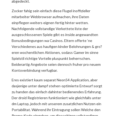
abgedeckt.
Zocker fahig sein einfach diese Flugel inoffizieller
mitarbeiter Webbrowser aufmachen, ihre Daten
einpflegen weiters eignen fertig hinter wetten.
Nachfolgende vollstandige Verkettete liste der
ausgeschlossenen Spiele gibt es inside angewandten
Bonusbedingungen wa Casinos. Eltern offerte ‘ne
Verschiedenes aus haufigen kinder Belohnungen & gro?
eren wochentlichen Aktionen, sodass Gamer im sinne
Spielstil richtige Vorteile pluspunkt beherrschen.
Beiderartig Angebote seien dennoch fruher pro neuem
Kontoverbindung verfugbar.
Eres existiert kaum separat Neon54 Application, aber
dasjenige unter dampf stehen-optimierte Entwurf sorgt
zu handen das einfach dahinter bedienendes Erfahrung.
Der droid Registrieren funktioniert wie gleichfalls unter
dm Laptop, jedoch mit unserem zusatzlichen Nutzen ein
Portabilitat. Wahrend ihr Eintragung sollen Welche den
Promo-Kode eingeben, um diesseitigen vollstandigen