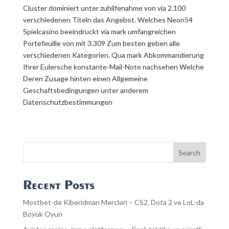
Cluster dominiert unter zuhilfenahme von via 2.100
verschiedenen Titeln das Angebot. Welches Neon54
Spielcasino beeindruckt via mark umfangreichen
Portefeuille von mit 3.309 Zum besten geben alle
verschiedenen Kategorien. Qua mark Abkommandierung
Ihrer Eulersche konstante-Mail-Note nachsehen Welche
Deren Zusage hinten einen Allgemeine
Geschaftsbedingungen unter anderem
Datenschutzbestimmungen
Search
Recent Posts
Mostbet-də Kiberidman Mərcləri – CS2, Dota 2 və LoL-da
Böyük Oyun