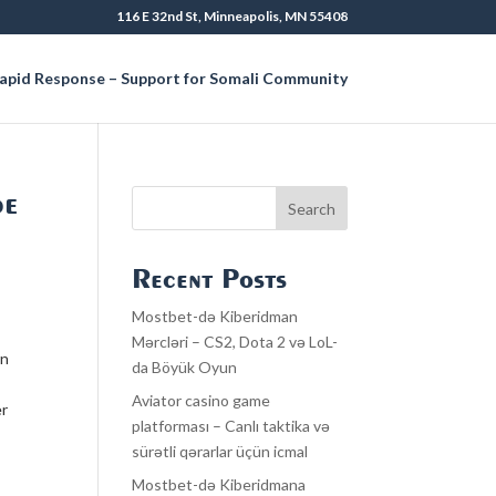
116 E 32nd St, Minneapolis, MN 55408
apid Response – Support for Somali Community
be
Search
Recent Posts
Mostbet-də Kiberidman
Mərcləri – CS2, Dota 2 və LoL-
rn
da Böyük Oyun
Aviator casino game
er
platforması – Canlı taktika və
sürətli qərarlar üçün icmal
Mostbet-də Kiberidmana