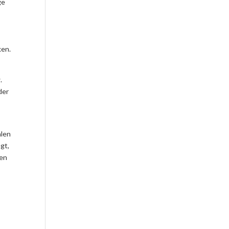
ge
ken.
.
der
hlen
gt,
gen