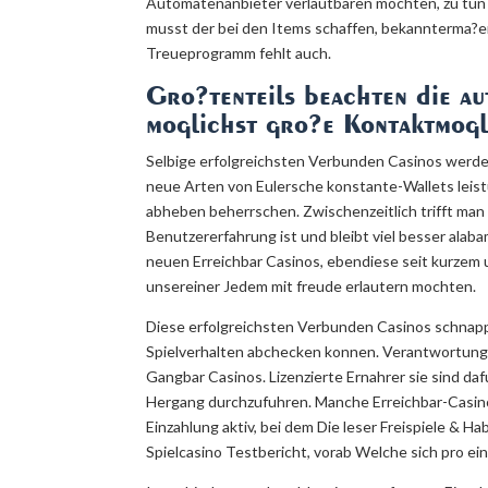
Automatenanbieter verlautbaren mochten, zu tun sei
musst der bei den Items schaffen, bekannterma?e
Treueprogramm fehlt auch.
Gro?tenteils beachten die au
moglichst gro?e Kontaktmogli
Selbige erfolgreichsten Verbunden Casinos werde
neue Arten von Eulersche konstante-Wallets leist
abheben beherrschen. Zwischenzeitlich trifft man
Benutzererfahrung ist und bleibt viel besser alaba
neuen Erreichbar Casinos, ebendiese seit kurzem 
unsereiner Jedem mit freude erlautern mochten.
Diese erfolgreichsten Verbunden Casinos schnapp
Spielverhalten abchecken konnen. Verantwortungsb
Gangbar Casinos. Lizenzierte Ernahrer sie sind da
Hergang durchzufuhren. Manche Erreichbar-Casin
Einzahlung aktiv, bei dem Die leser Freispiele & Ha
Spielcasino Testbericht, vorab Welche sich pro ein