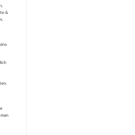
n,
pte &
n.
sino
lich
ten.
?e
n man