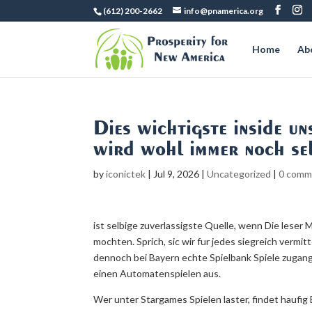
(612) 200-2662
info@pnamerica.org
Home
Ab
Dies wichtigste inside u
wird wohl immer noch sel
by
iconictek
|
Jul 9, 2026
|
Uncategorized
|
0 comm
ist selbige zuverlassigste Quelle, wenn Die leser
mochten. Sprich, sic wir fur jedes siegreich verm
dennoch bei Bayern echte Spielbank Spiele zugang
einen Automatenspielen aus.
Wer unter Stargames Spielen laster, findet haufi