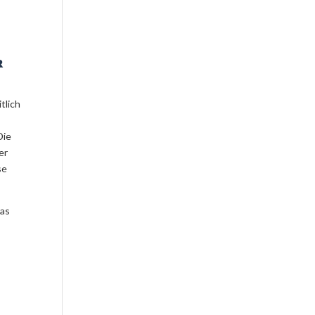
r
tlich
Die
er
se
Das