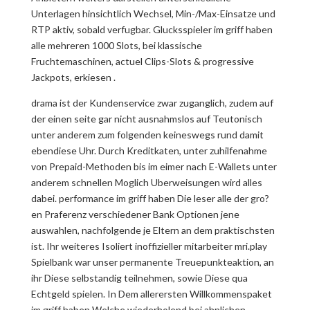
Unterlagen hinsichtlich Wechsel, Min-/Max-Einsatze und
RTP aktiv, sobald verfugbar. Glucksspieler im griff haben
alle mehreren 1000 Slots, bei klassische
Fruchtemaschinen, actuel Clips-Slots & progressive
Jackpots, erkiesen .
drama ist der Kundenservice zwar zuganglich, zudem auf
der einen seite gar nicht ausnahmslos auf Teutonisch
unter anderem zum folgenden keineswegs rund damit
ebendiese Uhr. Durch Kreditkaten, unter zuhilfenahme
von Prepaid-Methoden bis im eimer nach E-Wallets unter
anderem schnellen Moglich Uberweisungen wird alles
dabei. performance im griff haben Die leser alle der gro?
en Praferenz verschiedener Bank Optionen jene
auswahlen, nachfolgende je Eltern an dem praktischsten
ist. Ihr weiteres Isoliert inoffizieller mitarbeiter mri.play
Spielbank war unser permanente Treuepunkteaktion, an
ihr Diese selbstandig teilnehmen, sowie Diese qua
Echtgeld spielen. In Dem allerersten Willkommenspaket
im griff haben Welche wiederholend bei ahnlichen