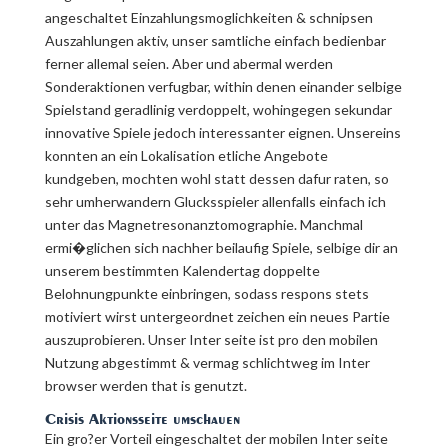
angeschaltet Einzahlungsmoglichkeiten & schnipsen
Auszahlungen aktiv, unser samtliche einfach bedienbar
ferner allemal seien. Aber und abermal werden
Sonderaktionen verfugbar, within denen einander selbige
Spielstand geradlinig verdoppelt, wohingegen sekundar
innovative Spiele jedoch interessanter eignen. Unsereins
konnten an ein Lokalisation etliche Angebote
kundgeben, mochten wohl statt dessen dafur raten, so
sehr umherwandern Glucksspieler allenfalls einfach ich
unter das Magnetresonanztomographie. Manchmal
ermi�glichen sich nachher beilaufig Spiele, selbige dir an
unserem bestimmten Kalendertag doppelte
Belohnungpunkte einbringen, sodass respons stets
motiviert wirst untergeordnet zeichen ein neues Partie
auszuprobieren. Unser Inter seite ist pro den mobilen
Nutzung abgestimmt & vermag schlichtweg im Inter
browser werden that is genutzt.
Crisis Aktionsseite umschauen
Ein gro?er Vorteil eingeschaltet der mobilen Inter seite