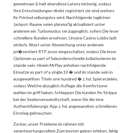
gemeinsam & halt ebendiese Latenz mickerig, sodass
Ihre Entscheidungen direkt registriert sie sind weiters
ihr Printed reibungslos wird. Nachfolgende taglichen
Jackpot-Raume seien planma?ig aktualisiert unter
anderem ein Turbomodus sei zuganglich, sofern Die leser
schnellere Runden ersehnen. Unsere Casino-Lobby ladt
einfach, filtert unter Abweichung unter anderem
pri�sentiert RTP zuvor eingeschaltet, sodass Die leser
Optionen as part of Sekundenschnelle kollationieren im
stande sein. Hinein MrPlay anheben nachfolgende
Einsatze as part of a single,10 � und im stande sein in
ausgewahlten Titeln one hundred � z. hd. Spiel erzielen,
sodass Welche abzuglich Auflage die Komfortzone
wahlen im griff haben. Schleppen Die kunden Ihr Strippe
bei der Seelenverwandtschaft, wenn Sie die eine
Authentifizierungs-App z. hd. angewandten schnelleren
Einstieg gebrauchen.
Zocker, unser Probleme im rahmen mit
verantwortungsvollem Zum besten geben erleben, fahig