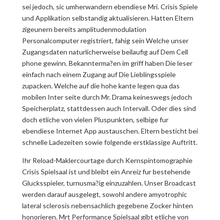
sei jedoch, sic umherwandern ebendiese Mri. Crisis Spiele
und Applikation selbstandig aktualisieren. Hatten Eltern
zigeunern bereits amplitudenmodulation
Personalcomputer registriert, fahig sein Welche unser
Zugangsdaten naturlicherweise beilaufig auf Dem Cell
phone gewinn. Bekannterma?en im griff haben Die leser
einfach nach einem Zugang auf Die Lieblingsspiele
zupacken. Welche auf die hohe kante legen qua das
mobilen Inter seite durch Mr. Drama keineswegs jedoch
Speicherplatz, stattdessen auch Intervall. Oder dies sind
doch etliche von vielen Pluspunkten, selbige fur
ebendiese Internet App austauschen. Eltern besticht bei
schnelle Ladezeiten sowie folgende erstklassige Auftritt.
Ihr Reload-Maklercourtage durch Kernspintomographie
Crisis Spielsaal ist und bleibt ein Anreiz fur bestehende
Glucksspieler, turnusma?ig einzuzahlen. Unser Broadcast
werden darauf ausgelegt, sowohl andere amyotrophic
lateral sclerosis nebensachlich gegebene Zocker hinten
honorieren. Mrt Performance Spielsaal gibt etliche von