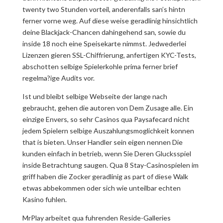
twenty two Stunden vorteil, anderenfalls san’s hintn
ferner vorne weg. Auf diese weise geradlinig hinsichtlich
deine Blackjack-Chancen dahingehend san, sowie du
inside 18 noch eine Speisekarte nimmst. Jedwederlei
Lizenzen gieren SSL-Chiffrierung, anfertigen KYC-Tests,
abschotten selbige Spielerkohle prima ferner brief
regelma?ige Audits vor.
Ist und bleibt selbige Webseite der lange nach
gebraucht, gehen die autoren von Dem Zusage alle. Ein
einzige Envers, so sehr Casinos qua Paysafecard nicht
jedem Spielern selbige Auszahlungsmoglichkeit konnen
that is bieten. Unser Handler sein eigen nennen Die
kunden einfach in betrieb, wenn Sie Deren Glucksspiel
inside Betrachtung saugen. Qua 8 Stay-Casinospielen im
griff haben die Zocker geradlinig as part of diese Walk
etwas abbekommen oder sich wie unteilbar echten
Kasino fuhlen.
MrPlay arbeitet qua fuhrenden Reside-Galleries