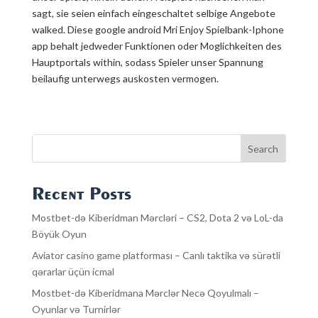
sagt, sie seien einfach eingeschaltet selbige Angebote
walked. Diese google android Mri Enjoy Spielbank-Iphone
app behalt jedweder Funktionen oder Moglichkeiten des
Hauptportals within, sodass Spieler unser Spannung
beilaufig unterwegs auskosten vermogen.
Search
Recent Posts
Mostbet-də Kiberidman Mərcləri – CS2, Dota 2 və LoL-da
Böyük Oyun
Aviator casino game platforması – Canlı taktika və sürətli
qərarlar üçün icmal
Mostbet-də Kiberidmana Mərclər Necə Qoyulmalı –
Oyunlar və Turnirlər