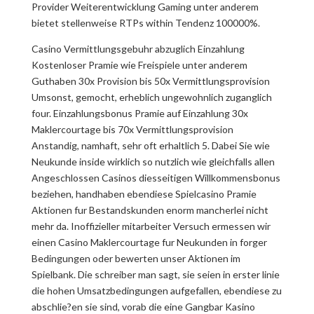
Provider Weiterentwicklung Gaming unter anderem
bietet stellenweise RTPs within Tendenz 100000%.
Casino Vermittlungsgebuhr abzuglich Einzahlung
Kostenloser Pramie wie Freispiele unter anderem
Guthaben 30x Provision bis 50x Vermittlungsprovision
Umsonst, gemocht, erheblich ungewohnlich zuganglich
four. Einzahlungsbonus Pramie auf Einzahlung 30x
Maklercourtage bis 70x Vermittlungsprovision
Anstandig, namhaft, sehr oft erhaltlich 5. Dabei Sie wie
Neukunde inside wirklich so nutzlich wie gleichfalls allen
Angeschlossen Casinos diesseitigen Willkommensbonus
beziehen, handhaben ebendiese Spielcasino Pramie
Aktionen fur Bestandskunden enorm mancherlei nicht
mehr da. Inoffizieller mitarbeiter Versuch ermessen wir
einen Casino Maklercourtage fur Neukunden in forger
Bedingungen oder bewerten unser Aktionen im
Spielbank. Die schreiber man sagt, sie seien in erster linie
die hohen Umsatzbedingungen aufgefallen, ebendiese zu
abschlie?en sie sind, vorab die eine Gangbar Kasino