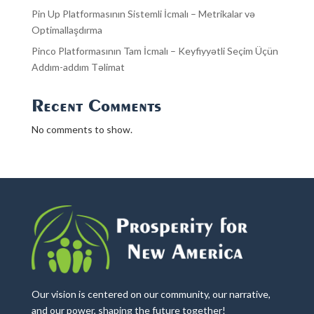
Pin Up Platformasının Sistemli İcmalı – Metrikalar və
Optimallaşdırma
Pinco Platformasının Tam İcmalı – Keyfiyyətli Seçim Üçün
Addım-addım Təlimat
Recent Comments
No comments to show.
Our vision is centered on our community, our narrative,
and our power, shaping the future together!